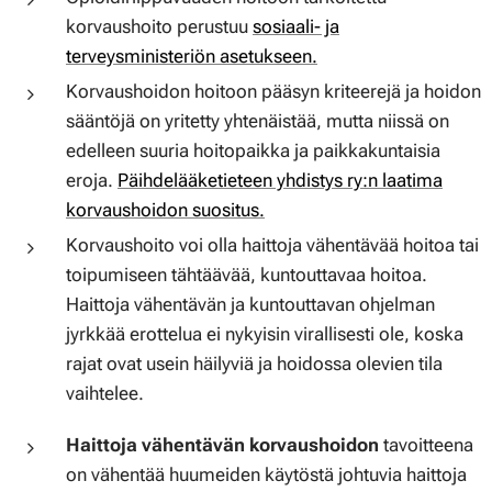
korvaushoito perustuu
sosiaali- ja
terveysministeriön asetukseen.
Korvaushoidon hoitoon pääsyn kriteerejä ja hoidon
sääntöjä on yritetty yhtenäistää, mutta niissä on
edelleen suuria hoitopaikka ja paikkakuntaisia
eroja.
Päihdelääketieteen yhdistys ry:n laatima
korvaushoidon suositus.
Korvaushoito voi olla haittoja vähentävää hoitoa tai
toipumiseen tähtäävää, kuntouttavaa hoitoa.
Haittoja vähentävän ja kuntouttavan ohjelman
jyrkkää erottelua ei nykyisin virallisesti ole, koska
rajat ovat usein häilyviä ja hoidossa olevien tila
vaihtelee.
Haittoja vähentävän korvaushoidon
tavoitteena
on vähentää huumeiden käytöstä johtuvia haittoja