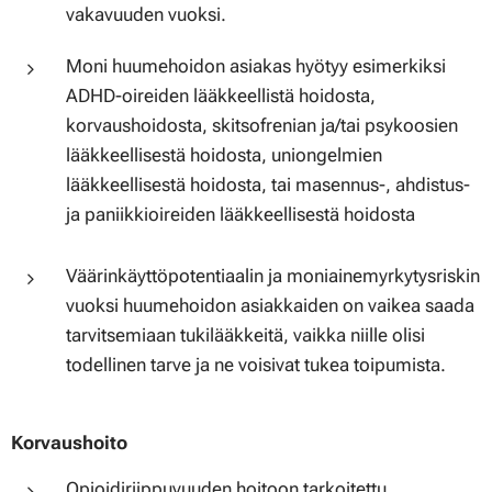
vakavuuden vuoksi.
Moni huumehoidon asiakas hyötyy esimerkiksi
ADHD-oireiden lääkkeellistä hoidosta,
korvaushoidosta, skitsofrenian ja/tai psykoosien
lääkkeellisestä hoidosta, uniongelmien
lääkkeellisestä hoidosta, tai masennus-, ahdistus-
ja paniikkioireiden lääkkeellisestä hoidosta
Väärinkäyttöpotentiaalin ja moniainemyrkytysriskin
vuoksi huumehoidon asiakkaiden on vaikea saada
tarvitsemiaan tukilääkkeitä, vaikka niille olisi
todellinen tarve ja ne voisivat tukea toipumista.
Korvaushoito
Opioidiriippuvuuden hoitoon tarkoitettu