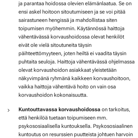
ja parantaa hoidossa olevien elämänlaatua. Se on
ensi askel hoitoon sitoutumiseen ja se voi pitää
sairastuneen hengissä ja mahdollistaa siten
toipumisen myöhemmin. Käytännössä haittoja
vähentävässä korvaushoidossa olevat henkilöt
eivät ole vielä sitoutuneita täysin
päihteettömyyteen, joten heiltä ei vaadita täysin
puhtaita seuloja. Haittoja vähentävässä ohjelmassa
olevat korvaushoidon asiakkaat yleistetään
näkyvimpänä ryhmänä kaikkeen korvaushoitoon,
vaikka haittoja vähentävä hoito on vain osa
korvaushoidon kokonaisuutta.
Kuntouttavassa korvaushoidossa
on tarkoitus,
että henkilöä tuetaan toipumiseen mm.
psykososiaalisella kuntouksella. Psykososiaalinen
kuntoutus on resurssien puutteista johtuen harvoin