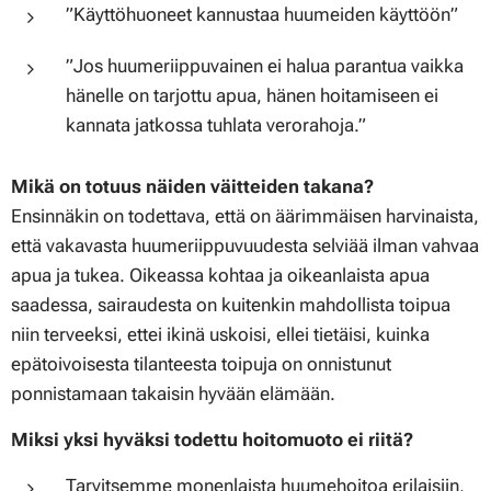
”Käyttöhuoneet kannustaa huumeiden käyttöön”
”Jos huumeriippuvainen ei halua parantua vaikka
hänelle on tarjottu apua, hänen hoitamiseen ei
kannata jatkossa tuhlata verorahoja.”
Mikä on totuus näiden väitteiden takana?
Ensinnäkin on todettava, että on äärimmäisen harvinaista,
että vakavasta huumeriippuvuudesta selviää ilman vahvaa
apua ja tukea. Oikeassa kohtaa ja oikeanlaista apua
saadessa, sairaudesta on kuitenkin mahdollista toipua
niin terveeksi, ettei ikinä uskoisi, ellei tietäisi, kuinka
epätoivoisesta tilanteesta toipuja on onnistunut
ponnistamaan takaisin hyvään elämään.
Miksi yksi hyväksi todettu hoitomuoto ei riitä?
Tarvitsemme monenlaista huumehoitoa erilaisiin,