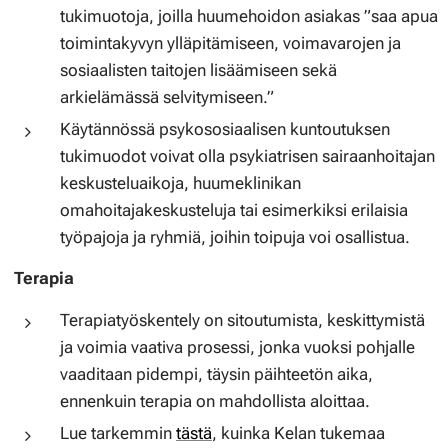
tukimuotoja, joilla huumehoidon asiakas ”saa apua
toimintakyvyn ylläpitämiseen, voimavarojen ja
sosiaalisten taitojen lisäämiseen sekä
arkielämässä selvitymiseen.”
Käytännössä psykososiaalisen kuntoutuksen
tukimuodot voivat olla psykiatrisen sairaanhoitajan
keskusteluaikoja, huumeklinikan
omahoitajakeskusteluja tai esimerkiksi erilaisia
työpajoja ja ryhmiä, joihin toipuja voi osallistua.
Terapia
Terapiatyöskentely on sitoutumista, keskittymistä
ja voimia vaativa prosessi, jonka vuoksi pohjalle
vaaditaan pidempi, täysin päihteetön aika,
ennenkuin terapia on mahdollista aloittaa.
Lue tarkemmin
tästä
, kuinka Kelan tukemaa