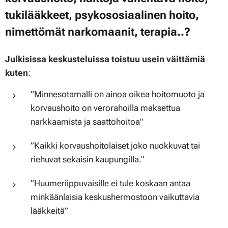
tukilääkkeet, psykososiaalinen hoito,
nimettömät narkomaanit, terapia..?
Julkisissa keskusteluissa toistuu usein väittämiä
kuten
:
”Minnesotamalli on ainoa oikea hoitomuoto ja
korvaushoito on verorahoilla maksettua
narkkaamista ja saattohoitoa"
”Kaikki korvaushoitolaiset joko nuokkuvat tai
riehuvat sekaisin kaupungilla."
”Huumeriippuvaisille ei tule koskaan antaa
minkäänlaisia keskushermostoon vaikuttavia
lääkkeitä”