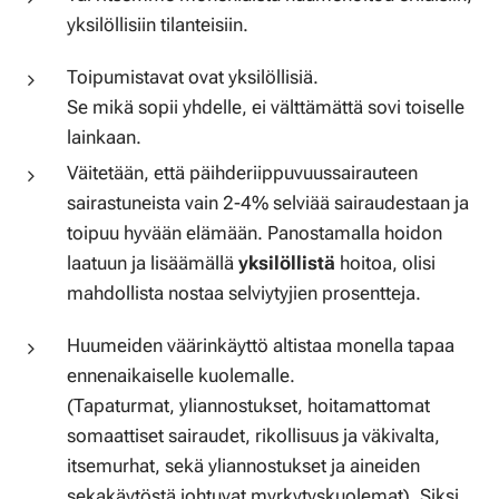
yksilöllisiin tilanteisiin.
Toipumistavat ovat yksilöllisiä.
Se mikä sopii yhdelle, ei välttämättä sovi toiselle
lainkaan.
Väitetään, että päihderiippuvuussairauteen
sairastuneista vain 2-4% selviää sairaudestaan ja
toipuu hyvään elämään. Panostamalla hoidon
laatuun ja lisäämällä
yksilöllistä
hoitoa, olisi
mahdollista nostaa selviytyjien prosentteja.
Huumeiden väärinkäyttö altistaa monella tapaa
ennenaikaiselle kuolemalle.
(Tapaturmat, yliannostukset, hoitamattomat
somaattiset sairaudet, rikollisuus ja väkivalta,
itsemurhat, sekä yliannostukset ja aineiden
sekakäytöstä johtuvat myrkytyskuolemat). Siksi.