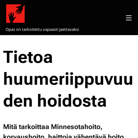
Opas on tarkoitettu vapaasti jaettavaksi
Tietoa
huumeriippuvuu
den hoidosta
Mitä tarkoittaa Minnesotahoito,
korvaushoito, haittoja vähentävä hoito,