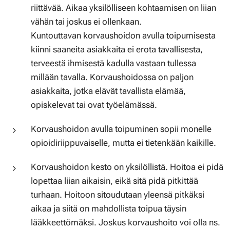
riittävää. Aikaa yksilölliseen kohtaamisen on liian
vähän tai joskus ei ollenkaan.
Kuntouttavan korvaushoidon avulla toipumisesta
kiinni saaneita asiakkaita ei erota tavallisesta,
terveestä ihmisestä kadulla vastaan tullessa
millään tavalla. Korvaushoidossa on paljon
asiakkaita, jotka elävät tavallista elämää,
opiskelevat tai ovat työelämässä.
Korvaushoidon avulla toipuminen sopii monelle
opioidiriippuvaiselle, mutta ei tietenkään kaikille.
Korvaushoidon kesto on yksilöllistä. Hoitoa ei pidä
lopettaa liian aikaisin, eikä sitä pidä pitkittää
turhaan. Hoitoon sitoudutaan yleensä pitkäksi
aikaa ja siitä on mahdollista toipua täysin
lääkkeettömäksi. Joskus korvaushoito voi olla ns.